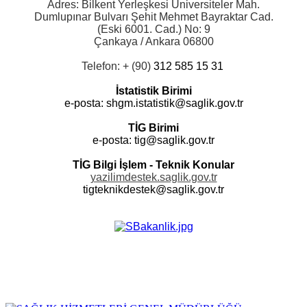
Adres: Bilkent Yerleşkesi Üniversiteler Mah.
Dumlupınar Bulvarı Şehit Mehmet Bayraktar Cad.
(Eski 6001. Cad.) No: 9
Çankaya / Ankara 06800
Telefon: + (90)
312 585 15 31
İstatistik Birimi
e-posta:
shgm.istatistik@saglik.gov.tr
TİG Birimi
e-posta: tig
@saglik.gov.tr
TİG Bilgi İşlem - Teknik Konular
yazilimdestek.saglik.gov.tr
tigteknikdestek@saglik.gov.tr