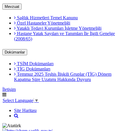
Mevzuat
Sağlık Hizmetleri Temel Kanunu
Özel Hastaneler Yönetmeliği
Yataklı Tedavi Kurumları İşletme Yönetmeliği
Hastane Yatak Sayıları ve Tanımları İle İlgili Genelge
(2008/65)
Dokümanlar
TSİM Dokümanları
TİG Dokümanları
Temmuz 2025 Teşhis İlişkili Gruplar (TİG) Dönem
Kapatma Süre Uzatımı Hakkında Duyuru
İletişim
Select Language
▼
Site Haritası