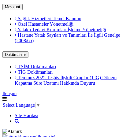
Mevzuat
Sağlık Hizmetleri Temel Kanunu
Özel Hastaneler Yönetmeliği
Yataklı Tedavi Kurumları İşletme Yönetmeliği
Hastane Yatak Sayıları ve Tanımları İle İlgili Genelge
(2008/65)
Dokümanlar
TSİM Dokümanları
TİG Dokümanları
Temmuz 2025 Teşhis İlişkili Gruplar (TİG) Dönem
Kapatma Süre Uzatımı Hakkında Duyuru
İletişim
Select Language
▼
Site Haritası