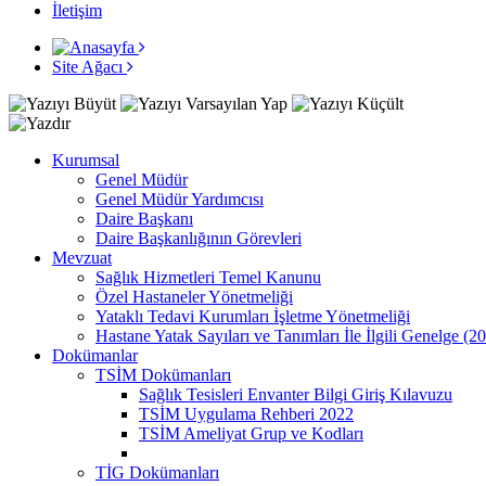
İletişim
Site Ağacı
Kurumsal
Genel Müdür
Genel Müdür Yardımcısı
Daire Başkanı
Daire Başkanlığının Görevleri
Mevzuat
Sağlık Hizmetleri Temel Kanunu
Özel Hastaneler Yönetmeliği
Yataklı Tedavi Kurumları İşletme Yönetmeliği
Hastane Yatak Sayıları ve Tanımları İle İlgili Genelge (2
Dokümanlar
TSİM Dokümanları
Sağlık Tesisleri Envanter Bilgi Giriş Kılavuzu
TSİM Uygulama Rehberi 2022
TSİM Ameliyat Grup ve Kodları
TİG Dokümanları