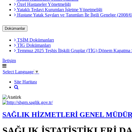
Özel Hastaneler Yönetmeliği
Yataklı Tedavi Kurumları İşletme Yönetmeliği
Hastane Yatak Sayıları ve Tanımları İle İlgili Genelge (2008/6
Dokümanlar
TSİM Dokümanları
TİG Dokümanları
Temmuz 2025 Teşhis İlişkili Gruplar (TİG) Dönem Kapatma
İletişim
Select Language
▼
Site Haritası
SAĞLIK HİZMETLERİ GENEL MÜDÜ
SAĞLIK İSTATİSTİKLERİ D