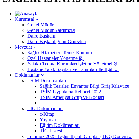
Kurumsal
Genel Müdür
Genel Müdür Yardımcısı
Daire Başkanı
Daire Başkanlığının Görevleri
Mevzuat
Sağlık Hizmetleri Temel Kanunu
Özel Hastaneler Yönetmeliği
Yataklı Tedavi Kurumları İşletme Yönetmeliği
Hastane Yatak Sayıları ve Tanımları İle İlgili ...
Dokümanlar
TSİM Dokümanları
Sağlık Tesisleri Envanter Bilgi Giriş Kılavuzu
TSİM Uygulama Rehberi 2022
TSİM Ameliyat Grup ve Kodları
TİG Dokümanları
e-Kitap
Yayınlar
Eğitim Dokümanları
TİG Listesi
Temmuz 2025 Teşhis İlişkili Gruplar (TİG) Dönem ...