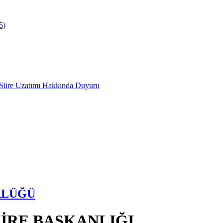
5)
 Süre Uzatımı Hakkında Duyuru
RLÜĞÜ
AİRE BAŞKANLIĞI