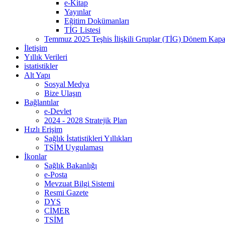
e-Kitap
Yayınlar
Eğitim Dokümanları
TİG Listesi
Temmuz 2025 Teşhis İlişkili Gruplar (TİG) Dönem Kap
İletişim
Yıllık Verileri
istatistikler
Alt Yapı
Sosyal Medya
Bize Ulaşın
Bağlantılar
e-Devlet
2024 - 2028 Stratejik Plan
Hızlı Erişim
Sağlık İstatistikleri Yıllıkları
TSİM Uygulaması
İkonlar
Sağlık Bakanlığı
e-Posta
Mevzuat Bilgi Sistemi
Resmi Gazete
DYS
CİMER
TSİM