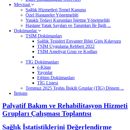
Mevzuat
Sağlık Hizmetleri Temel Kanunu
Özel Hastaneler Yönetmeliği
Yataklı Tedavi Kurumları İşletme Yönetmeliği
Hastane Yatak Sayıları ve Tanımları İle İlgili ...
Dokümanlar
TSİM Dokümanları
Sağlık Tesisleri Envanter Bilgi Giriş Kılavuzu
TSİM Uygulama Rehberi 2022
TSİM Ameliyat Grup ve Kodları
TİG Dokümanları
e-Kitap
Yayınlar
Eğitim Dokümanları
TİG Listesi
Temmuz 2025 Teşhis İlişkili Gruplar (TİG) Dönem ...
İletişim
Palyatif Bakım ve Rehabilitasyon Hizmeti
Grupları Çalışması Toplantısı
Sağlık İstatistiklerini Değerlendirme