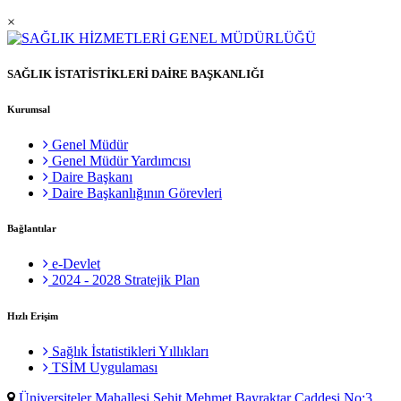
×
SAĞLIK İSTATİSTİKLERİ DAİRE BAŞKANLIĞI
Kurumsal
Genel Müdür
Genel Müdür Yardımcısı
Daire Başkanı
Daire Başkanlığının Görevleri
Bağlantılar
e-Devlet
2024 - 2028 Stratejik Plan
Hızlı Erişim
Sağlık İstatistikleri Yıllıkları
TSİM Uygulaması
Üniversiteler Mahallesi Şehit Mehmet Bayraktar Caddesi No:3