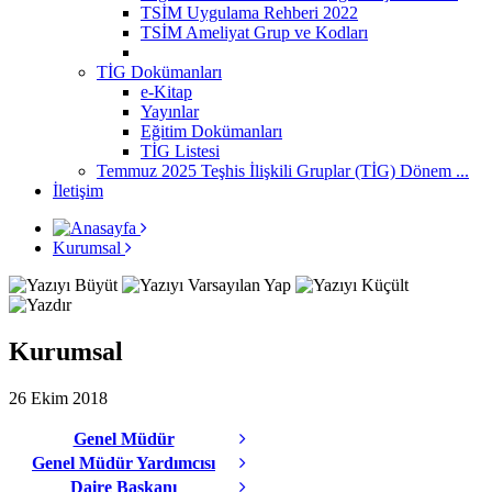
TSİM Uygulama Rehberi 2022
TSİM Ameliyat Grup ve Kodları
TİG Dokümanları
e-Kitap
Yayınlar
Eğitim Dokümanları
TİG Listesi
Temmuz 2025 Teşhis İlişkili Gruplar (TİG) Dönem ...
İletişim
Kurumsal
Kurumsal
26 Ekim 2018
Genel Müdür
Genel Müdür Yardımcısı
Daire Başkanı