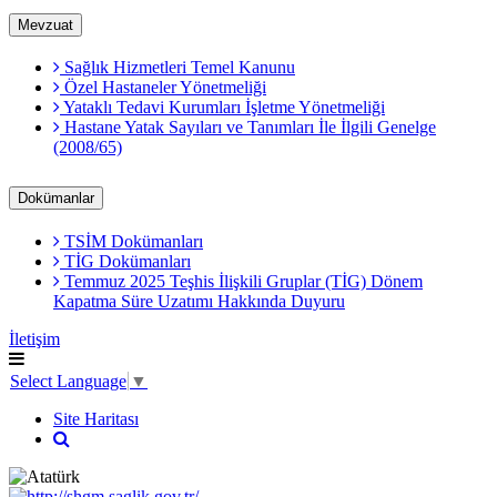
Mevzuat
Sağlık Hizmetleri Temel Kanunu
Özel Hastaneler Yönetmeliği
Yataklı Tedavi Kurumları İşletme Yönetmeliği
Hastane Yatak Sayıları ve Tanımları İle İlgili Genelge
(2008/65)
Dokümanlar
TSİM Dokümanları
TİG Dokümanları
Temmuz 2025 Teşhis İlişkili Gruplar (TİG) Dönem
Kapatma Süre Uzatımı Hakkında Duyuru
İletişim
Select Language
▼
Site Haritası